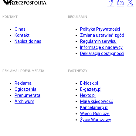
KONTAKT
REGULAMIN
O nas
Polityka Prywatności
Kontakt
Zmiana ustawień zgód
Napisz do nas
Regulamin serwisu
Informacje o nadawcy
Deklaracja dostępności
REKLAMA I PRENUMERATA
PARTNERZY
Reklama
E-kiosk.pl
Ogłoszenia
E-gazety.pl
Prenumerata
Nexto.pl
Archiwum
Mała księgowość
Kancelarierp.pl
Wieści Rolnicze
Życie Warszawy