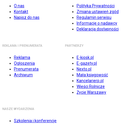
O nas
Polityka Prywatności
Kontakt
Zmiana ustawień zgód
Napisz do nas
Regulamin serwisu
Informacje o nadawcy
Deklaracja dostępności
REKLAMA I PRENUMERATA
PARTNERZY
Reklama
E-kiosk.pl
Ogłoszenia
E-gazety.pl
Prenumerata
Nexto.pl
Archiwum
Mała księgowość
Kancelarierp.pl
Wieści Rolnicze
Życie Warszawy
NASZE WYDARZENIA
Szkolenia i konferencje