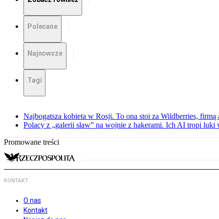
Polecane
Najnowsze
Tagi
Najbogatsza kobieta w Rosji. To ona stoi za Wildberries, firm
Polacy z „galerii sław” na wojnie z hakerami. Ich AI tropi luki
Promowane treści
KONTAKT
O nas
Kontakt