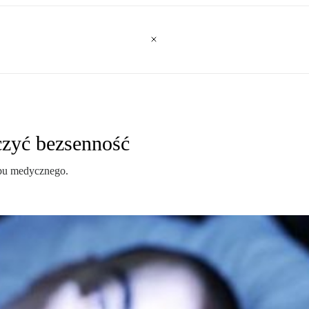
czyć bezsenność
robu medycznego.