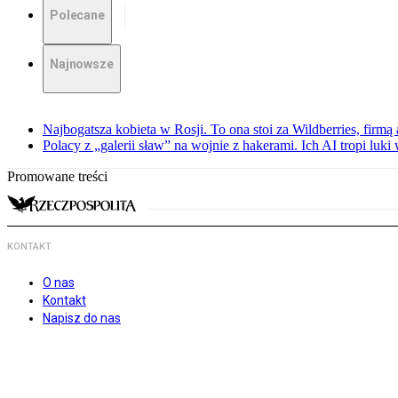
Polecane
Najnowsze
Najbogatsza kobieta w Rosji. To ona stoi za Wildberries, firm
Polacy z „galerii sław” na wojnie z hakerami. Ich AI tropi luki
Promowane treści
KONTAKT
O nas
Kontakt
Napisz do nas