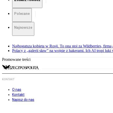
Polecane
Najnowsze
Najbogatsza kobieta w Rosji. To ona stoi za Wildberries, firm
Polacy z „galerii sław” na wojnie z hakerami. Ich AI tropi luki
Promowane treści
KONTAKT
O nas
Kontakt
Napisz do nas