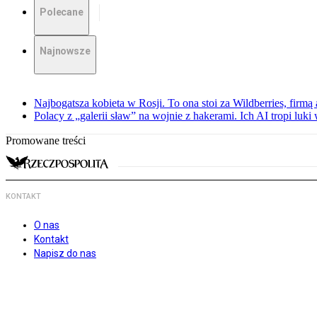
Polecane
Najnowsze
Najbogatsza kobieta w Rosji. To ona stoi za Wildberries, firm
Polacy z „galerii sław” na wojnie z hakerami. Ich AI tropi luki
Promowane treści
KONTAKT
O nas
Kontakt
Napisz do nas