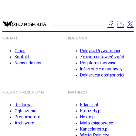
KONTAKT
REGULAMIN
O nas
Polityka Prywatności
Kontakt
Zmiana ustawień zgód
Napisz do nas
Regulamin serwisu
Informacje o nadawcy
Deklaracja dostępności
REKLAMA I PRENUMERATA
PARTNERZY
Reklama
E-kiosk.pl
Ogłoszenia
E-gazety.pl
Prenumerata
Nexto.pl
Archiwum
Mała księgowość
Kancelarierp.pl
Wieści Rolnicze