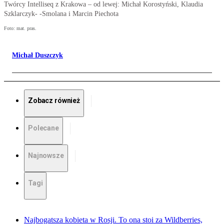
Twórcy Intelliseq z Krakowa – od lewej: Michał Korostyński, Klaudia
Szklarczyk- -Smolana i Marcin Piechota
Foto: mat. pras.
Michał Duszczyk
Zobacz również
Polecane
Najnowsze
Tagi
Najbogatsza kobieta w Rosji. To ona stoi za Wildberries,