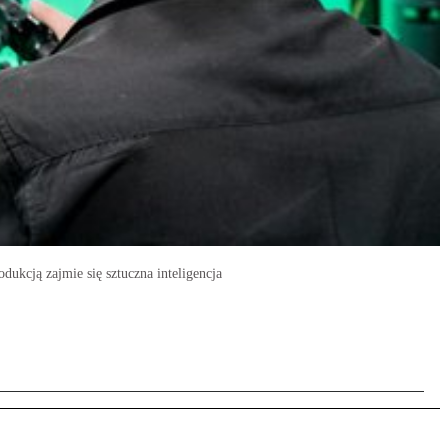
dukcją zajmie się sztuczna inteligencja