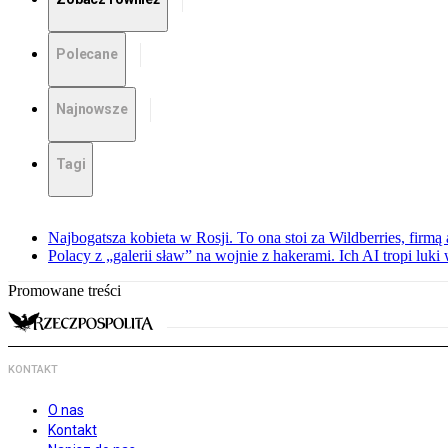
Polecane
Najnowsze
Tagi
Najbogatsza kobieta w Rosji. To ona stoi za Wildberries, firm
Polacy z „galerii sław” na wojnie z hakerami. Ich AI tropi luki
Promowane treści
KONTAKT
O nas
Kontakt