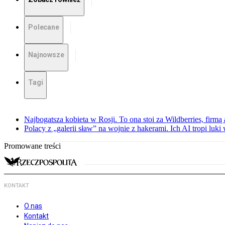
Polecane
Najnowsze
Tagi
Najbogatsza kobieta w Rosji. To ona stoi za Wildberries, firm
Polacy z „galerii sław” na wojnie z hakerami. Ich AI tropi luki
Promowane treści
KONTAKT
O nas
Kontakt