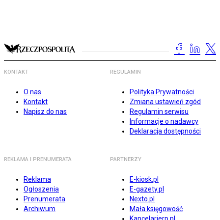
KONTAKT
REGULAMIN
O nas
Polityka Prywatności
Kontakt
Zmiana ustawień zgód
Napisz do nas
Regulamin serwisu
Informacje o nadawcy
Deklaracja dostępności
REKLAMA I PRENUMERATA
PARTNERZY
Reklama
E-kiosk.pl
Ogłoszenia
E-gazety.pl
Prenumerata
Nexto.pl
Archiwum
Mała księgowość
Kancelarierp.pl