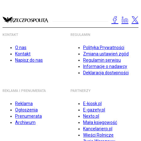
KONTAKT
REGULAMIN
O nas
Polityka Prywatności
Kontakt
Zmiana ustawień zgód
Napisz do nas
Regulamin serwisu
Informacje o nadawcy
Deklaracja dostępności
REKLAMA I PRENUMERATA
PARTNERZY
Reklama
E-kiosk.pl
Ogłoszenia
E-gazety.pl
Prenumerata
Nexto.pl
Archiwum
Mała księgowość
Kancelarierp.pl
Wieści Rolnicze