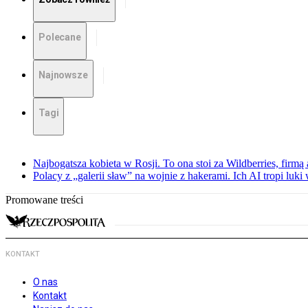
Polecane
Najnowsze
Tagi
Najbogatsza kobieta w Rosji. To ona stoi za Wildberries, firm
Polacy z „galerii sław” na wojnie z hakerami. Ich AI tropi luki
Promowane treści
KONTAKT
O nas
Kontakt