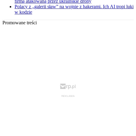
firmą atakowaną przez ukraińskie drony
Polacy z „galerii sław” na wojnie z hakerami. Ich AI tropi luki
w kodzie
Promowane treści