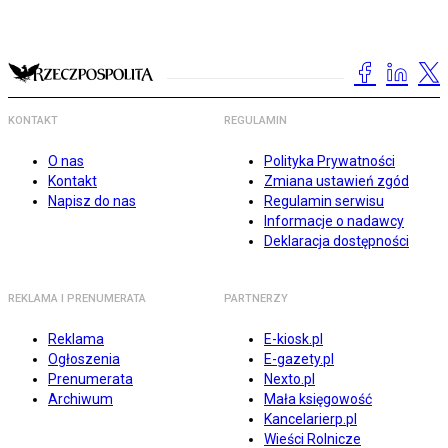
KONTAKT
REGULAMIN
O nas
Polityka Prywatności
Kontakt
Zmiana ustawień zgód
Napisz do nas
Regulamin serwisu
Informacje o nadawcy
Deklaracja dostępności
REKLAMA I PRENUMERATA
PARTNERZY
Reklama
E-kiosk.pl
Ogłoszenia
E-gazety.pl
Prenumerata
Nexto.pl
Archiwum
Mała księgowość
Kancelarierp.pl
Wieści Rolnicze