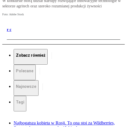
W konkursie biorą udział startupy rozwijające innowacyjne technologie w
sektorze agritech oraz szeroko rozumianej produkcji żywności
Foto: Adobe Stock
r c
Zobacz również
Polecane
Najnowsze
Tagi
Najbogatsza kobieta w Rosji. To ona stoi za Wildberries,