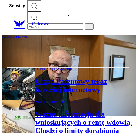
Serwisy
C
yfrowa
RZECZ O PRAWIE
Jacek Dubois: Pod ostrzałem słów
MATERIAŁ PROMOCYJNY
Urząd Patentowy teraz
bardziej internetowy
PRACA, EMERYTURY I RENTY
Ważna informacja dla
wnioskujących o rentę wdowią.
Chodzi o limity dorabiania