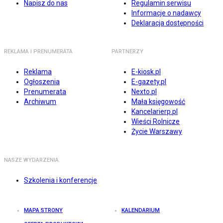
Napisz do nas
Regulamin serwisu
Informacje o nadawcy
Deklaracja dostępności
REKLAMA I PRENUMERATA
PARTNERZY
Reklama
E-kiosk.pl
Ogłoszenia
E-gazety.pl
Prenumerata
Nexto.pl
Archiwum
Mała księgowość
Kancelarierp.pl
Wieści Rolnicze
Życie Warszawy
NASZE WYDARZENIA
Szkolenia i konferencje
MAPA STRONY
KALENDARIUM