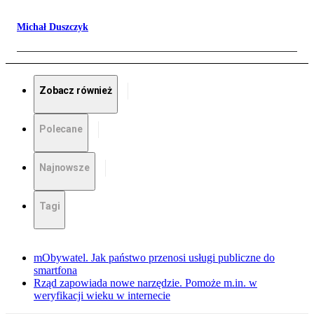
Michał Duszczyk
Zobacz również
Polecane
Najnowsze
Tagi
mObywatel. Jak państwo przenosi usługi publiczne do
smartfona
Rząd zapowiada nowe narzędzie. Pomoże m.in. w
weryfikacji wieku w internecie