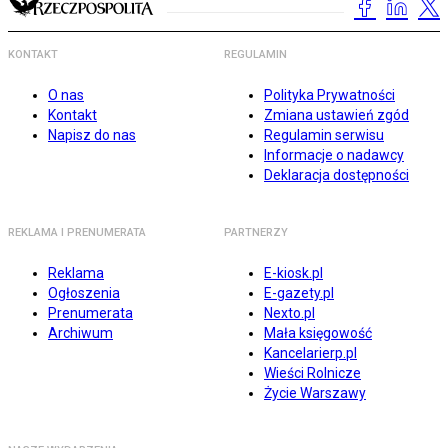
KONTAKT
REGULAMIN
O nas
Polityka Prywatności
Kontakt
Zmiana ustawień zgód
Napisz do nas
Regulamin serwisu
Informacje o nadawcy
Deklaracja dostępności
REKLAMA I PRENUMERATA
PARTNERZY
Reklama
E-kiosk.pl
Ogłoszenia
E-gazety.pl
Prenumerata
Nexto.pl
Archiwum
Mała księgowość
Kancelarierp.pl
Wieści Rolnicze
Życie Warszawy