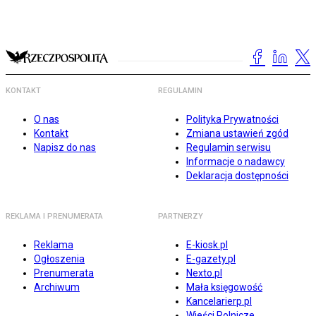
KONTAKT
REGULAMIN
O nas
Polityka Prywatności
Kontakt
Zmiana ustawień zgód
Napisz do nas
Regulamin serwisu
Informacje o nadawcy
Deklaracja dostępności
REKLAMA I PRENUMERATA
PARTNERZY
Reklama
E-kiosk.pl
Ogłoszenia
E-gazety.pl
Prenumerata
Nexto.pl
Archiwum
Mała księgowość
Kancelarierp.pl
Wieści Rolnicze