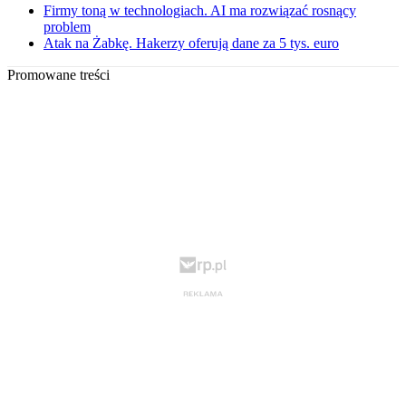
Firmy toną w technologiach. AI ma rozwiązać rosnący
problem
Atak na Żabkę. Hakerzy oferują dane za 5 tys. euro
Promowane treści