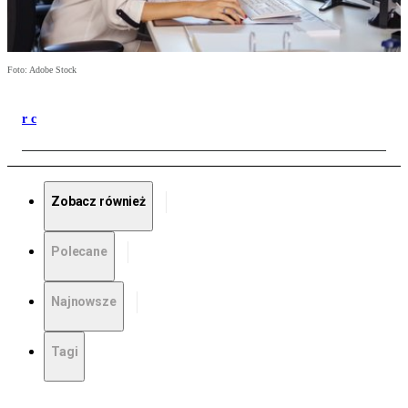
Foto: Adobe Stock
r c
Zobacz również
Polecane
Najnowsze
Tagi