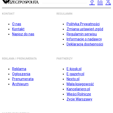
KONTAKT
REGULAMIN
O nas
Polityka Prywatności
Kontakt
Zmiana ustawień zgód
Napisz do nas
Regulamin serwisu
Informacje o nadawcy
Deklaracja dostępności
REKLAMA I PRENUMERATA
PARTNERZY
Reklama
E-kiosk.pl
Ogłoszenia
E-gazety.pl
Prenumerata
Nexto.pl
Archiwum
Mała księgowość
Kancelarierp.pl
Wieści Rolnicze
Życie Warszawy