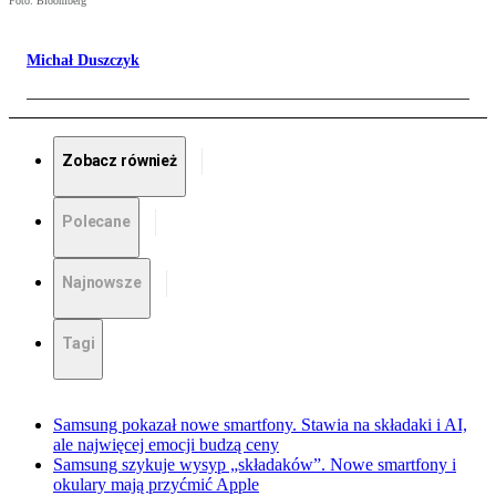
Foto: Bloomberg
Michał Duszczyk
Zobacz również
Polecane
Najnowsze
Tagi
Samsung pokazał nowe smartfony. Stawia na składaki i AI,
ale najwięcej emocji budzą ceny
Samsung szykuje wysyp „składaków”. Nowe smartfony i
okulary mają przyćmić Apple