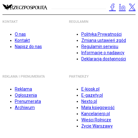
KONTAKT
REGULAMIN
O nas
Polityka Prywatności
Kontakt
Zmiana ustawień zgód
Napisz do nas
Regulamin serwisu
Informacje o nadawcy
Deklaracja dostępności
REKLAMA I PRENUMERATA
PARTNERZY
Reklama
E-kiosk.pl
Ogłoszenia
E-gazety.pl
Prenumerata
Nexto.pl
Archiwum
Mała księgowość
Kancelarierp.pl
Wieści Rolnicze
Życie Warszawy