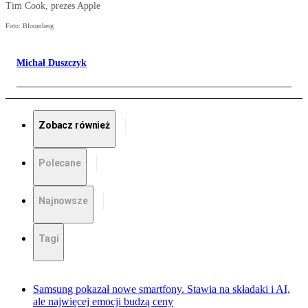
Tim Cook, prezes Apple
Foto: Bloomberg
Michał Duszczyk
Zobacz również
Polecane
Najnowsze
Tagi
Samsung pokazał nowe smartfony. Stawia na składaki i AI,
ale najwięcej emocji budzą ceny