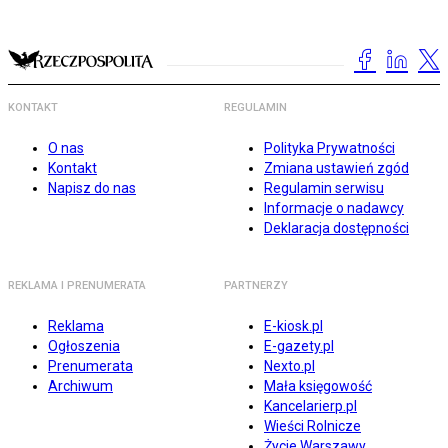
KONTAKT
REGULAMIN
O nas
Polityka Prywatności
Kontakt
Zmiana ustawień zgód
Napisz do nas
Regulamin serwisu
Informacje o nadawcy
Deklaracja dostępności
REKLAMA I PRENUMERATA
PARTNERZY
Reklama
E-kiosk.pl
Ogłoszenia
E-gazety.pl
Prenumerata
Nexto.pl
Archiwum
Mała księgowość
Kancelarierp.pl
Wieści Rolnicze
Życie Warszawy