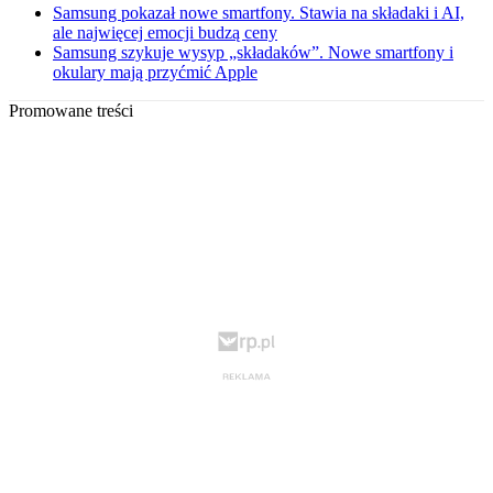
Samsung pokazał nowe smartfony. Stawia na składaki i AI,
ale najwięcej emocji budzą ceny
Samsung szykuje wysyp „składaków”. Nowe smartfony i
okulary mają przyćmić Apple
Promowane treści