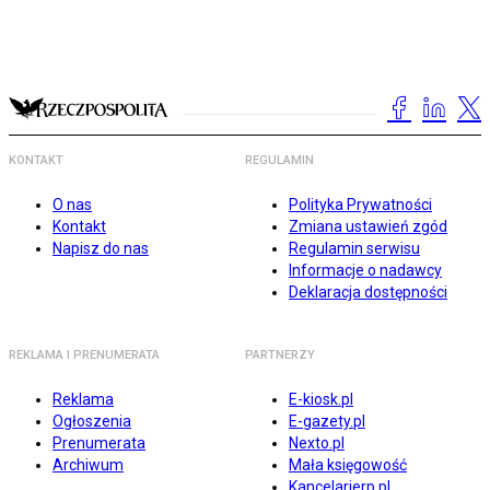
KONTAKT
REGULAMIN
O nas
Polityka Prywatności
Kontakt
Zmiana ustawień zgód
Napisz do nas
Regulamin serwisu
Informacje o nadawcy
Deklaracja dostępności
REKLAMA I PRENUMERATA
PARTNERZY
Reklama
E-kiosk.pl
Ogłoszenia
E-gazety.pl
Prenumerata
Nexto.pl
Archiwum
Mała księgowość
Kancelarierp.pl