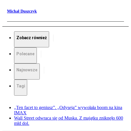
Michał Duszczyk
Zobacz również
Polecane
Najnowsze
Tagi
„Ten facet to geniusz”. „Odyseja” wywołała boom na kina
IMAX
Wall Street odwraca się od Muska. Z majątku zniknęło 600
mld dol.