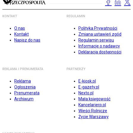
KONTAKT
REGULAMIN
O nas
Polityka Prywatności
Kontakt
Zmiana ustawień zgód
Napisz do nas
Regulamin serwisu
Informacje o nadawcy
Deklaracja dostępności
REKLAMA I PRENUMERATA
PARTNERZY
Reklama
E-kiosk.pl
Ogłoszenia
E-gazety.pl
Prenumerata
Nexto.pl
Archiwum
Mała księgowość
Kancelarierp.pl
Wieści Rolnicze
Życie Warszawy