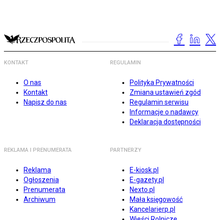
KONTAKT
REGULAMIN
O nas
Polityka Prywatności
Kontakt
Zmiana ustawień zgód
Napisz do nas
Regulamin serwisu
Informacje o nadawcy
Deklaracja dostępności
REKLAMA I PRENUMERATA
PARTNERZY
Reklama
E-kiosk.pl
Ogłoszenia
E-gazety.pl
Prenumerata
Nexto.pl
Archiwum
Mała księgowość
Kancelarierp.pl
Wieści Rolnicze