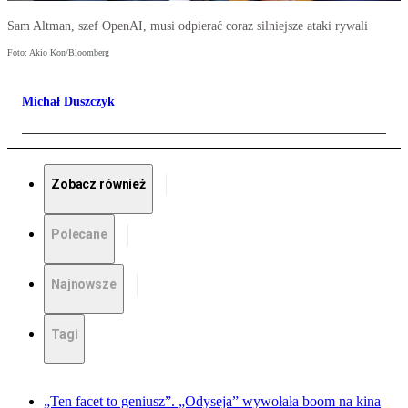
Sam Altman, szef OpenAI, musi odpierać coraz silniejsze ataki rywali
Foto: Akio Kon/Bloomberg
Michał Duszczyk
Zobacz również
Polecane
Najnowsze
Tagi
„Ten facet to geniusz”. „Odyseja” wywołała boom na kina