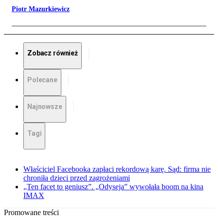
Piotr Mazurkiewicz
Zobacz również
Polecane
Najnowsze
Tagi
Właściciel Facebooka zapłaci rekordową karę. Sąd: firma nie
chroniła dzieci przed zagrożeniami
„Ten facet to geniusz”. „Odyseja” wywołała boom na kina
IMAX
Promowane treści