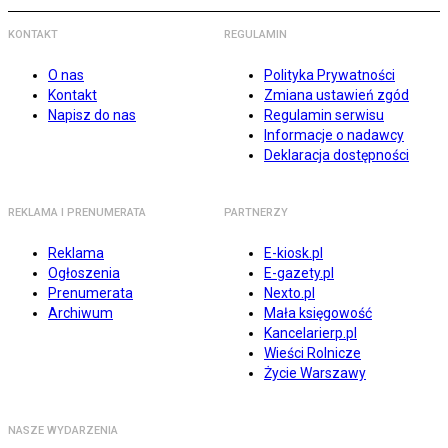
KONTAKT
REGULAMIN
O nas
Polityka Prywatności
Kontakt
Zmiana ustawień zgód
Napisz do nas
Regulamin serwisu
Informacje o nadawcy
Deklaracja dostępności
REKLAMA I PRENUMERATA
PARTNERZY
Reklama
E-kiosk.pl
Ogłoszenia
E-gazety.pl
Prenumerata
Nexto.pl
Archiwum
Mała księgowość
Kancelarierp.pl
Wieści Rolnicze
Życie Warszawy
NASZE WYDARZENIA