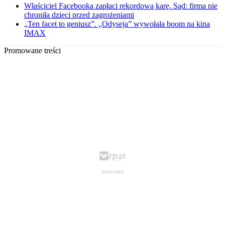
Właściciel Facebooka zapłaci rekordową karę. Sąd: firma nie
chroniła dzieci przed zagrożeniami
„Ten facet to geniusz”. „Odyseja” wywołała boom na kina
IMAX
Promowane treści