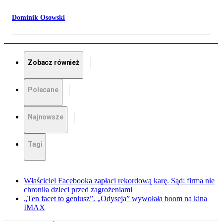
Dominik Osowski
Zobacz również
Polecane
Najnowsze
Tagi
Właściciel Facebooka zapłaci rekordową karę. Sąd: firma nie
chroniła dzieci przed zagrożeniami
„Ten facet to geniusz”. „Odyseja” wywołała boom na kina
IMAX