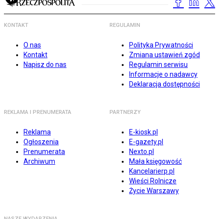
KONTAKT
REGULAMIN
O nas
Polityka Prywatności
Kontakt
Zmiana ustawień zgód
Napisz do nas
Regulamin serwisu
Informacje o nadawcy
Deklaracja dostępności
REKLAMA I PRENUMERATA
PARTNERZY
Reklama
E-kiosk.pl
Ogłoszenia
E-gazety.pl
Prenumerata
Nexto.pl
Archiwum
Mała księgowość
Kancelarierp.pl
Wieści Rolnicze
Życie Warszawy
NASZE WYDARZENIA