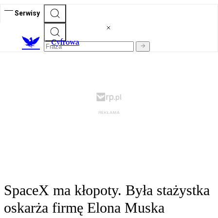
Serwisy
C
yfrowa
SpaceX ma kłopoty. Była stażystka
oskarża firmę Elona Muska