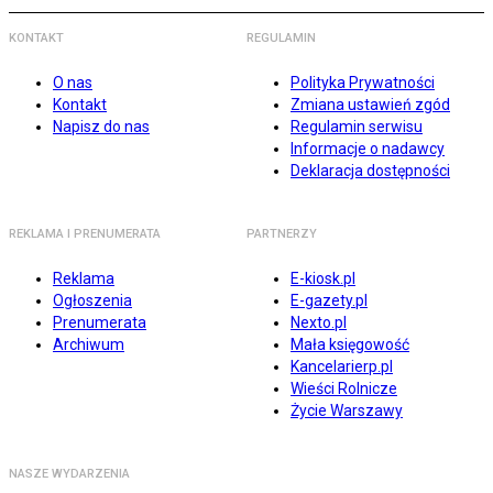
KONTAKT
REGULAMIN
O nas
Polityka Prywatności
Kontakt
Zmiana ustawień zgód
Napisz do nas
Regulamin serwisu
Informacje o nadawcy
Deklaracja dostępności
REKLAMA I PRENUMERATA
PARTNERZY
Reklama
E-kiosk.pl
Ogłoszenia
E-gazety.pl
Prenumerata
Nexto.pl
Archiwum
Mała księgowość
Kancelarierp.pl
Wieści Rolnicze
Życie Warszawy
NASZE WYDARZENIA