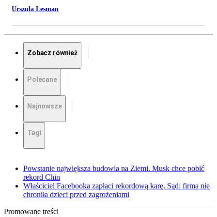
Urszula Lesman
Zobacz również
Polecane
Najnowsze
Tagi
Powstanie największa budowla na Ziemi. Musk chce pobić
rekord Chin
Właściciel Facebooka zapłaci rekordową karę. Sąd: firma nie
chroniła dzieci przed zagrożeniami
Promowane treści