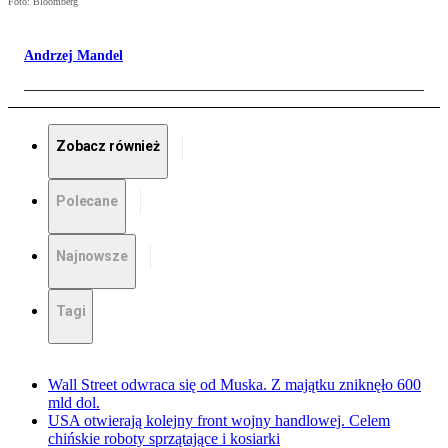
Foto: Bloomberg
Andrzej Mandel
Zobacz również
Polecane
Najnowsze
Tagi
Wall Street odwraca się od Muska. Z majątku zniknęło 600
mld dol.
USA otwierają kolejny front wojny handlowej. Celem
chińskie roboty sprzątające i kosiarki