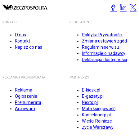
KONTAKT
REGULAMIN
O nas
Polityka Prywatności
Kontakt
Zmiana ustawień zgód
Napisz do nas
Regulamin serwisu
Informacje o nadawcy
Deklaracja dostępności
REKLAMA I PRENUMERATA
PARTNERZY
Reklama
E-kiosk.pl
Ogłoszenia
E-gazety.pl
Prenumerata
Nexto.pl
Archiwum
Mała księgowość
Kancelarierp.pl
Wieści Rolnicze
Życie Warszawy