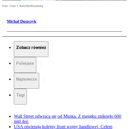
Foto: Chris J. Ratcliffe/Bloomberg
Michał Duszczyk
Zobacz również
Polecane
Najnowsze
Tagi
Wall Street odwraca się od Muska. Z majątku zniknęło 600
mld dol.
USA otwierają kolejny front wojny handlowej. Celem