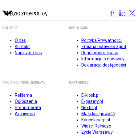
KONTAKT
REGULAMIN
O nas
Polityka Prywatności
Kontakt
Zmiana ustawień zgód
Napisz do nas
Regulamin serwisu
Informacje o nadawcy
Deklaracja dostępności
REKLAMA I PRENUMERATA
PARTNERZY
Reklama
E-kiosk.pl
Ogłoszenia
E-gazety.pl
Prenumerata
Nexto.pl
Archiwum
Mała księgowość
Kancelarierp.pl
Wieści Rolnicze
Życie Warszawy