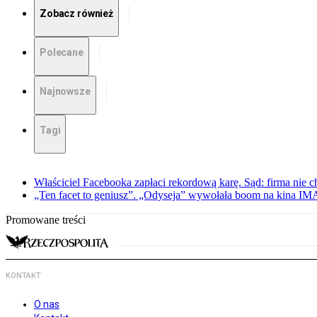
Zobacz również
Polecane
Najnowsze
Tagi
Właściciel Facebooka zapłaci rekordową karę. Sąd: firma nie c
„Ten facet to geniusz”. „Odyseja” wywołała boom na kina I
Promowane treści
KONTAKT
O nas