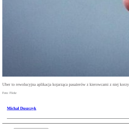
Uber to rewolucyjna aplikacja kojarząca pasażerów z kierowcami z niej kor
Foto: Flickr
Michał Duszczyk