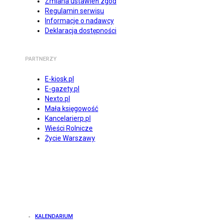
Zmiana ustawień zgód
Regulamin serwisu
Informacje o nadawcy
Deklaracja dostępności
PARTNERZY
E-kiosk.pl
E-gazety.pl
Nexto.pl
Mała księgowość
Kancelarierp.pl
Wieści Rolnicze
Życie Warszawy
KALENDARIUM