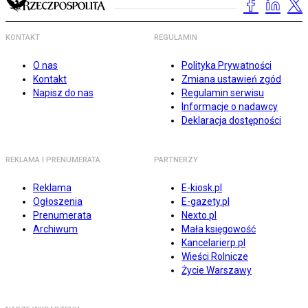
KONTAKT
REGULAMIN
O nas
Polityka Prywatności
Kontakt
Zmiana ustawień zgód
Napisz do nas
Regulamin serwisu
Informacje o nadawcy
Deklaracja dostępności
REKLAMA I PRENUMERATA
PARTNERZY
Reklama
E-kiosk.pl
Ogłoszenia
E-gazety.pl
Prenumerata
Nexto.pl
Archiwum
Mała księgowość
Kancelarierp.pl
Wieści Rolnicze
Życie Warszawy