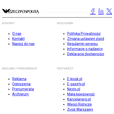
KONTAKT
REGULAMIN
O nas
Polityka Prywatności
Kontakt
Zmiana ustawień zgód
Napisz do nas
Regulamin serwisu
Informacje o nadawcy
Deklaracja dostępności
REKLAMA I PRENUMERATA
PARTNERZY
Reklama
E-kiosk.pl
Ogłoszenia
E-gazety.pl
Prenumerata
Nexto.pl
Archiwum
Mała księgowość
Kancelarierp.pl
Wieści Rolnicze
Życie Warszawy