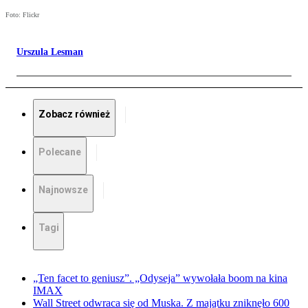
Foto: Flickr
Urszula Lesman
Zobacz również
Polecane
Najnowsze
Tagi
„Ten facet to geniusz”. „Odyseja” wywołała boom na kina
IMAX
Wall Street odwraca się od Muska. Z majątku zniknęło 600