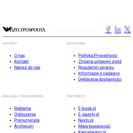
KONTAKT
REGULAMIN
O nas
Polityka Prywatności
Kontakt
Zmiana ustawień zgód
Napisz do nas
Regulamin serwisu
Informacje o nadawcy
Deklaracja dostępności
REKLAMA I PRENUMERATA
PARTNERZY
Reklama
E-kiosk.pl
Ogłoszenia
E-gazety.pl
Prenumerata
Nexto.pl
Archiwum
Mała księgowość
Kancelarierp.pl