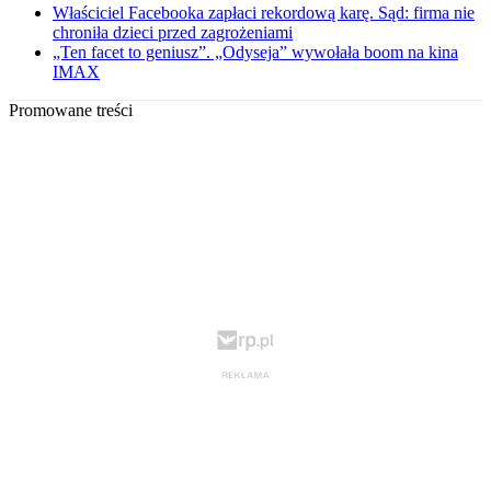
Właściciel Facebooka zapłaci rekordową karę. Sąd: firma nie
chroniła dzieci przed zagrożeniami
„Ten facet to geniusz”. „Odyseja” wywołała boom na kina
IMAX
Promowane treści