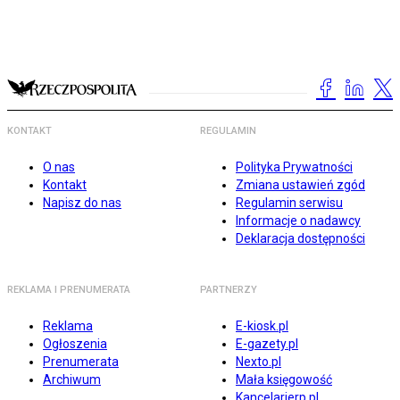
KONTAKT
REGULAMIN
O nas
Polityka Prywatności
Kontakt
Zmiana ustawień zgód
Napisz do nas
Regulamin serwisu
Informacje o nadawcy
Deklaracja dostępności
REKLAMA I PRENUMERATA
PARTNERZY
Reklama
E-kiosk.pl
Ogłoszenia
E-gazety.pl
Prenumerata
Nexto.pl
Archiwum
Mała księgowość
Kancelarierp.pl