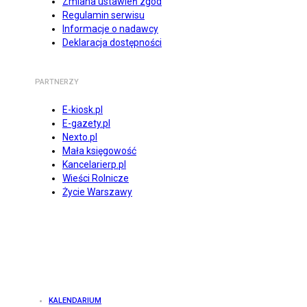
Zmiana ustawień zgód
Regulamin serwisu
Informacje o nadawcy
Deklaracja dostępności
PARTNERZY
E-kiosk.pl
E-gazety.pl
Nexto.pl
Mała księgowość
Kancelarierp.pl
Wieści Rolnicze
Życie Warszawy
KALENDARIUM