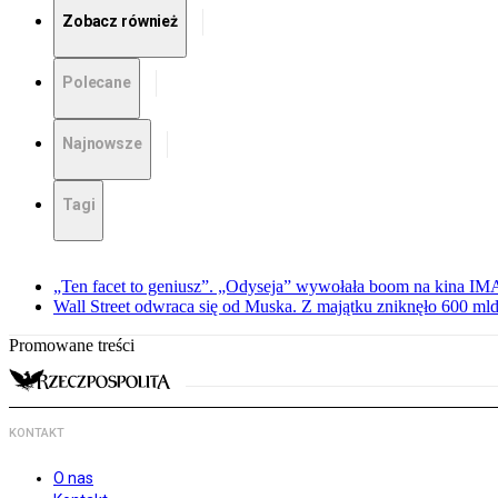
Zobacz również
Polecane
Najnowsze
Tagi
„Ten facet to geniusz”. „Odyseja” wywołała boom na kina I
Wall Street odwraca się od Muska. Z majątku zniknęło 600 mld
Promowane treści
KONTAKT
O nas