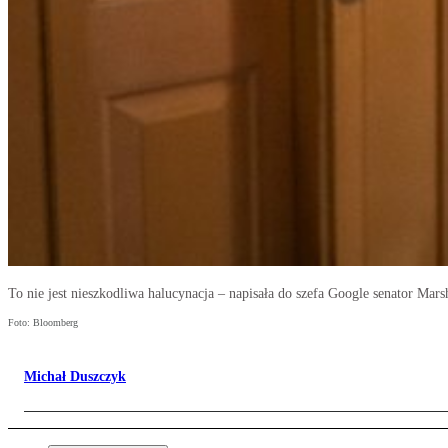
To nie jest nieszkodliwa halucynacja – napisała do szefa Google senator Mar
Foto: Bloomberg
Michał Duszczyk