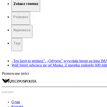
Zobacz również
Polecane
Najnowsze
Tagi
„Ten facet to geniusz”. „Odyseja” wywołała boom na kina I
Wall Street odwraca się od Muska. Z majątku zniknęło 600 mld
Promowane treści
KONTAKT
O nas
Kontakt