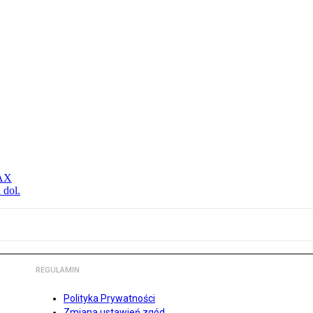
MAX
 dol.
REGULAMIN
Polityka Prywatności
Zmiana ustawień zgód