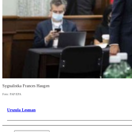
Sygnalistka Frances Haugen
Foto: PAP/EPA
Urszula Lesman