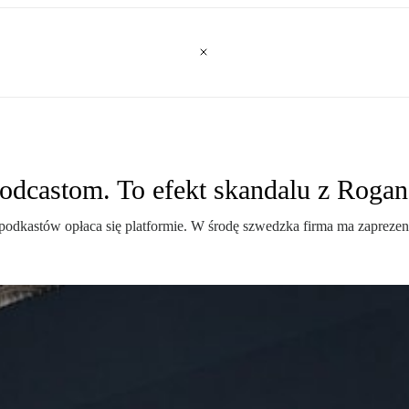
 podcastom. To efekt skandalu z Roga
i podkastów opłaca się platformie. W środę szwedzka firma ma zapreze