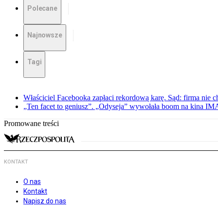
Polecane
Najnowsze
Tagi
Właściciel Facebooka zapłaci rekordową karę. Sąd: firma nie c
„Ten facet to geniusz”. „Odyseja” wywołała boom na kina I
Promowane treści
KONTAKT
O nas
Kontakt
Napisz do nas