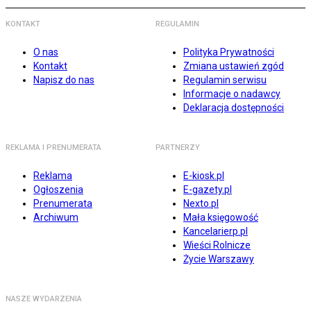
KONTAKT
REGULAMIN
O nas
Polityka Prywatności
Kontakt
Zmiana ustawień zgód
Napisz do nas
Regulamin serwisu
Informacje o nadawcy
Deklaracja dostępności
REKLAMA I PRENUMERATA
PARTNERZY
Reklama
E-kiosk.pl
Ogłoszenia
E-gazety.pl
Prenumerata
Nexto.pl
Archiwum
Mała księgowość
Kancelarierp.pl
Wieści Rolnicze
Życie Warszawy
NASZE WYDARZENIA