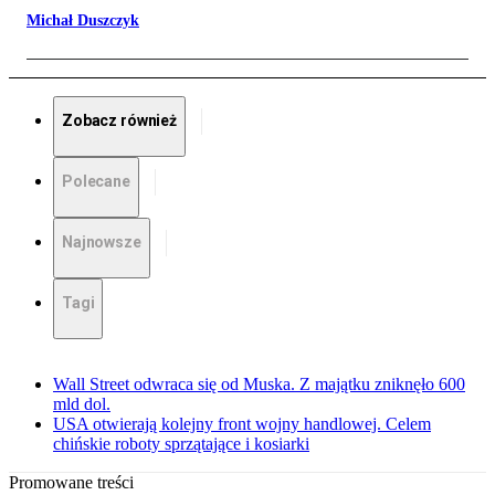
Michał Duszczyk
Zobacz również
Polecane
Najnowsze
Tagi
Wall Street odwraca się od Muska. Z majątku zniknęło 600
mld dol.
USA otwierają kolejny front wojny handlowej. Celem
chińskie roboty sprzątające i kosiarki
Promowane treści