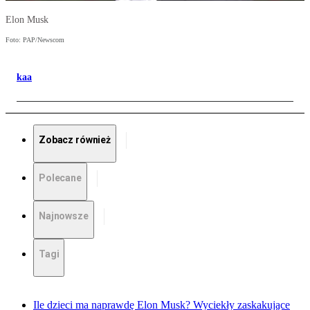
Elon Musk
Foto: PAP/Newscom
kaa
Zobacz również
Polecane
Najnowsze
Tagi
Ile dzieci ma naprawdę Elon Musk? Wyciekły zaskakujące