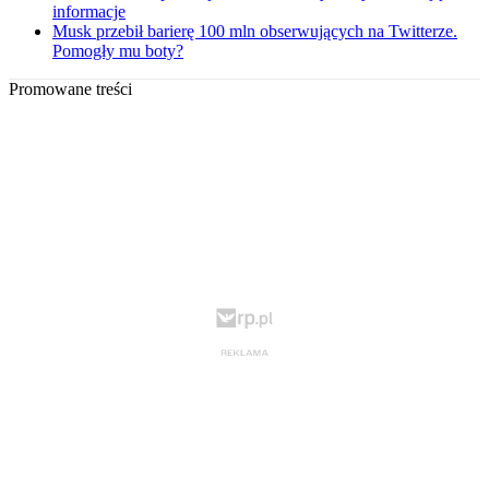
informacje
Musk przebił barierę 100 mln obserwujących na Twitterze.
Pomogły mu boty?
Promowane treści