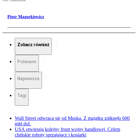
Foto: Shutterstock
Piotr Mazurkiewicz
Zobacz również
Polecane
Najnowsze
Tagi
Wall Street odwraca się od Muska. Z majątku zniknęło 600
mld dol.
USA otwierają kolejny front wojny handlowej. Celem
chińskie roboty sprzątające i kosiarki