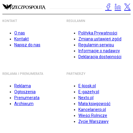
KONTAKT
REGULAMIN
O nas
Polityka Prywatności
Kontakt
Zmiana ustawień zgód
Napisz do nas
Regulamin serwisu
Informacje o nadawcy
Deklaracja dostępności
REKLAMA I PRENUMERATA
PARTNERZY
Reklama
E-kiosk.pl
Ogłoszenia
E-gazety.pl
Prenumerata
Nexto.pl
Archiwum
Mała księgowość
Kancelarierp.pl
Wieści Rolnicze
Życie Warszawy