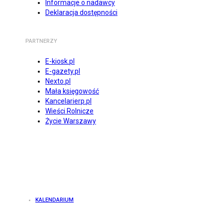
Informacje o nadawcy
Deklaracja dostępności
PARTNERZY
E-kiosk.pl
E-gazety.pl
Nexto.pl
Mała księgowość
Kancelarierp.pl
Wieści Rolnicze
Życie Warszawy
KALENDARIUM