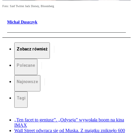
Foto: Szef Twitter Jack Dorsey, Bloomberg
Michał Duszczyk
Zobacz również
Polecane
Najnowsze
Tagi
„Ten facet to geniusz”. „Odyseja” wywołała boom na kina
IMAX
Wall Street odwraca się od Muska. Z majątku zniknęło 600