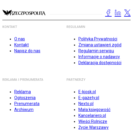
KONTAKT
REGULAMIN
O nas
Polityka Prywatności
Kontakt
Zmiana ustawień zgód
Napisz do nas
Regulamin serwisu
Informacje o nadawcy
Deklaracja dostępności
REKLAMA I PRENUMERATA
PARTNERZY
Reklama
E-kiosk.pl
Ogłoszenia
E-gazety.pl
Prenumerata
Nexto.pl
Archiwum
Mała księgowość
Kancelarierp.pl
Wieści Rolnicze
Życie Warszawy