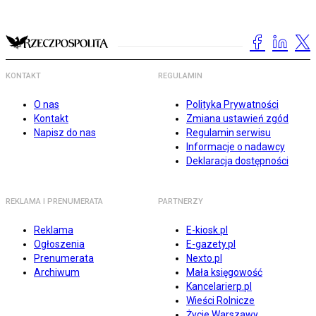
KONTAKT
REGULAMIN
O nas
Polityka Prywatności
Kontakt
Zmiana ustawień zgód
Napisz do nas
Regulamin serwisu
Informacje o nadawcy
Deklaracja dostępności
REKLAMA I PRENUMERATA
PARTNERZY
Reklama
E-kiosk.pl
Ogłoszenia
E-gazety.pl
Prenumerata
Nexto.pl
Archiwum
Mała księgowość
Kancelarierp.pl
Wieści Rolnicze
Życie Warszawy