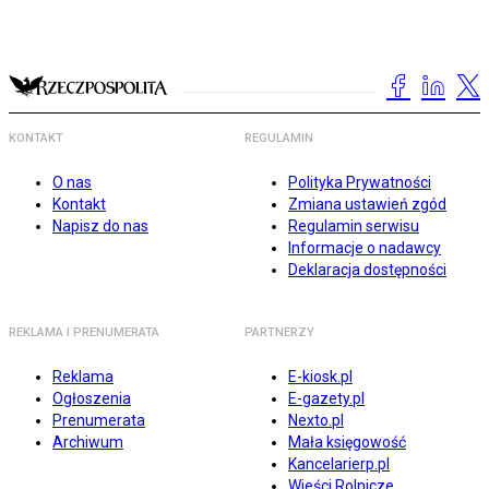
KONTAKT
REGULAMIN
O nas
Polityka Prywatności
Kontakt
Zmiana ustawień zgód
Napisz do nas
Regulamin serwisu
Informacje o nadawcy
Deklaracja dostępności
REKLAMA I PRENUMERATA
PARTNERZY
Reklama
E-kiosk.pl
Ogłoszenia
E-gazety.pl
Prenumerata
Nexto.pl
Archiwum
Mała księgowość
Kancelarierp.pl
Wieści Rolnicze