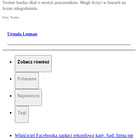
Twitter bardzo dbał o swoich pracowników. Mogli liczyć w biurach na
liczne udogodnienia
Foto: Twitter
Urszula Lesman
Zobacz również
Polecane
Najnowsze
Tagi
Właściciel Facebooka zapłaci rekordową karę. Sąd: firma nie