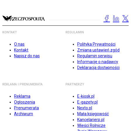
KONTAKT
REGULAMIN
O nas
Polityka Prywatności
Kontakt
Zmiana ustawień zgód
Napisz do nas
Regulamin serwisu
Informacje o nadawcy
Deklaracja dostępności
REKLAMA I PRENUMERATA
PARTNERZY
Reklama
E-kiosk.pl
Ogłoszenia
E-gazety.pl
Prenumerata
Nexto.pl
Archiwum
Mała księgowość
Kancelarierp.pl
Wieści Rolnicze