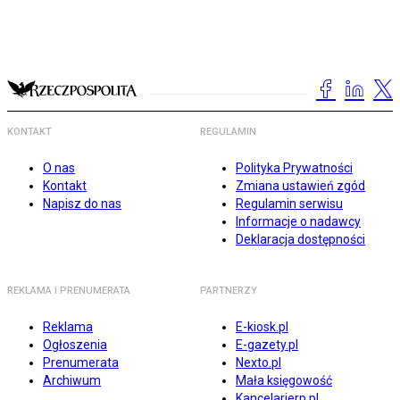
KONTAKT
REGULAMIN
O nas
Polityka Prywatności
Kontakt
Zmiana ustawień zgód
Napisz do nas
Regulamin serwisu
Informacje o nadawcy
Deklaracja dostępności
REKLAMA I PRENUMERATA
PARTNERZY
Reklama
E-kiosk.pl
Ogłoszenia
E-gazety.pl
Prenumerata
Nexto.pl
Archiwum
Mała księgowość
Kancelarierp.pl