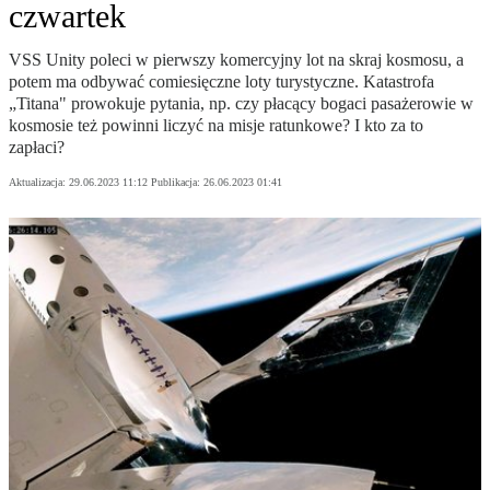
czwartek
VSS Unity poleci w pierwszy komercyjny lot na skraj kosmosu, a
potem ma odbywać comiesięczne loty turystyczne. Katastrofa
„Titana" prowokuje pytania, np. czy płacący bogaci pasażerowie w
kosmosie też powinni liczyć na misje ratunkowe? I kto za to
zapłaci?
Aktualizacja:
29.06.2023 11:12
Publikacja:
26.06.2023 01:41