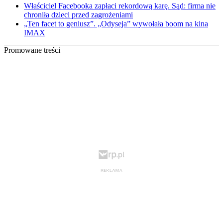
Właściciel Facebooka zapłaci rekordową karę. Sąd: firma nie
chroniła dzieci przed zagrożeniami
„Ten facet to geniusz”. „Odyseja” wywołała boom na kina
IMAX
Promowane treści