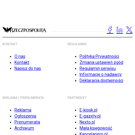
KONTAKT
REGULAMIN
O nas
Polityka Prywatności
Kontakt
Zmiana ustawień zgód
Napisz do nas
Regulamin serwisu
Informacje o nadawcy
Deklaracja dostępności
REKLAMA I PRENUMERATA
PARTNERZY
Reklama
E-kiosk.pl
Ogłoszenia
E-gazety.pl
Prenumerata
Nexto.pl
Archiwum
Mała księgowość
Kancelarierp.pl