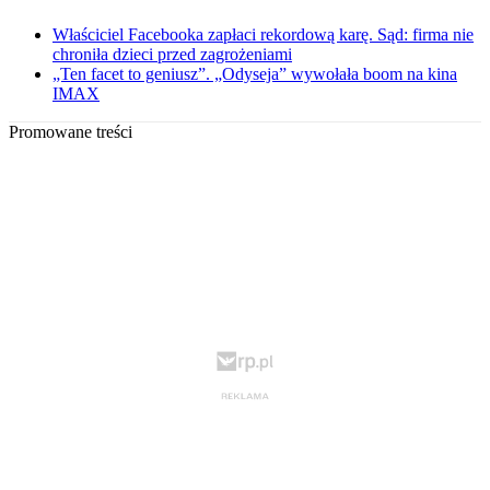
Właściciel Facebooka zapłaci rekordową karę. Sąd: firma nie
chroniła dzieci przed zagrożeniami
„Ten facet to geniusz”. „Odyseja” wywołała boom na kina
IMAX
Promowane treści