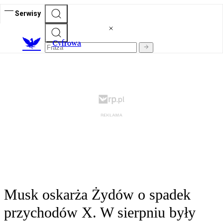
Serwisy
C
yfrowa
Musk oskarża Żydów o spadek
przychodów X. W sierpniu były