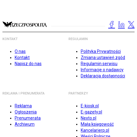
KONTAKT
REGULAMIN
O nas
Polityka Prywatności
Kontakt
Zmiana ustawień zgód
Napisz do nas
Regulamin serwisu
Informacje o nadawcy
Deklaracja dostępności
REKLAMA I PRENUMERATA
PARTNERZY
Reklama
E-kiosk.pl
Ogłoszenia
E-gazety.pl
Prenumerata
Nexto.pl
Archiwum
Mała księgowość
Kancelarierp.pl
Wieści Rolnicze