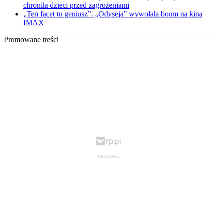
chroniła dzieci przed zagrożeniami
„Ten facet to geniusz”. „Odyseja” wywołała boom na kina
IMAX
Promowane treści