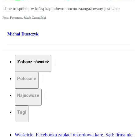
Lime to spółka, w którą kapitałowo mocno zaangażowany jest Uber
Foto: Fotorzepa, Jakub Czermiński
Michał Duszczyk
Zobacz również
Polecane
Najnowsze
Tagi
Właściciel Facebooka zapłaci rekordową karę. Sąd: firma nie