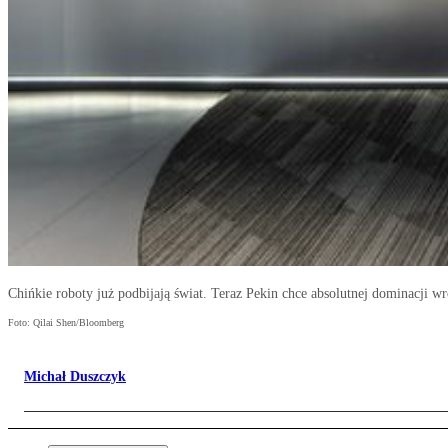
Chińkie roboty już podbijają świat. Teraz Pekin chce absolutnej dominacji
Foto: Qilai Shen/Bloomberg
Michał Duszczyk