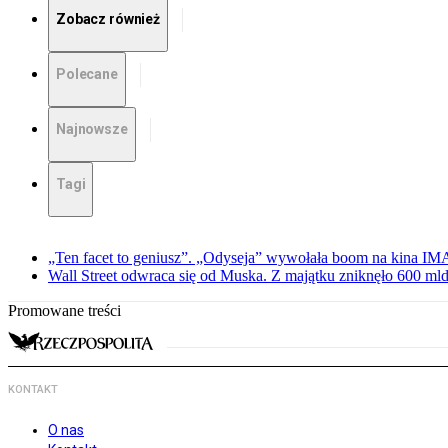
Zobacz również
Polecane
Najnowsze
Tagi
„Ten facet to geniusz”. „Odyseja” wywołała boom na kina I
Wall Street odwraca się od Muska. Z majątku zniknęło 600 mld
Promowane treści
KONTAKT
O nas