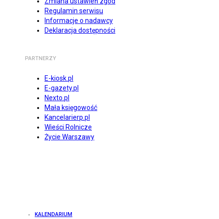
Zmiana ustawień zgód
Regulamin serwisu
Informacje o nadawcy
Deklaracja dostępności
PARTNERZY
E-kiosk.pl
E-gazety.pl
Nexto.pl
Mała księgowość
Kancelarierp.pl
Wieści Rolnicze
Życie Warszawy
KALENDARIUM