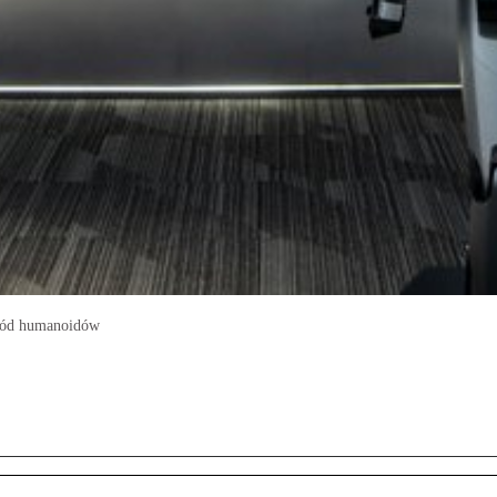
 wród humanoidów